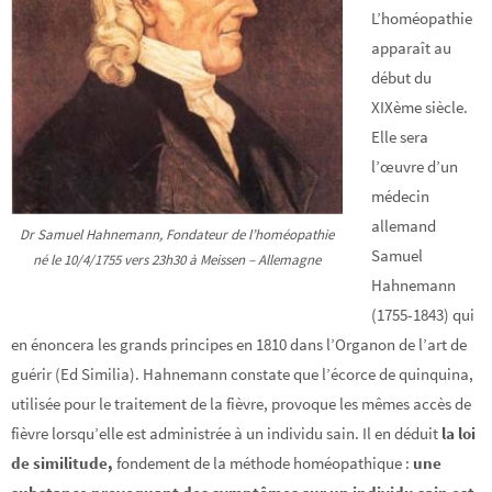
L’homéopathie
apparaît au
début du
XIXème siècle.
Elle sera
l’œuvre d’un
médecin
allemand
Dr Samuel Hahnemann, Fondateur de l’homéopathie
Samuel
né le 10/4/1755 vers 23h30 à Meissen – Allemagne
Hahnemann
(1755-1843) qui
en énoncera les grands principes en 1810 dans l’Organon de l’art de
guérir (Ed Similia). Hahnemann constate que l’écorce de quinquina,
utilisée pour le traitement de la fièvre, provoque les mêmes accès de
fièvre lorsqu’elle est administrée à un individu sain. Il en déduit
la loi
de similitude,
fondement de la méthode homéopathique :
une