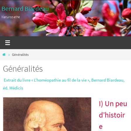
Passer
Bernard Biardeau
vers
Naturopathe
le
contenu
Home
Généralités
Généralités
Extrait du livre « L’homéopathie au fil de la vie », Bernard Biardeau,
éd. Médicis
I) Un peu
d’histoir
e