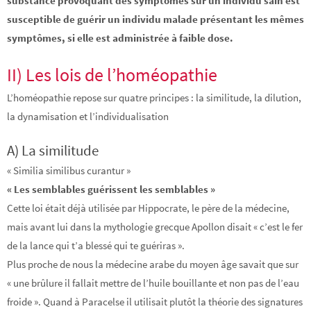
substance provoquant des symptômes sur un individu sain est
susceptible de guérir un individu malade présentant les mêmes
symptômes, si elle est administrée à faible dose.
II) Les lois de l’homéopathie
L’homéopathie repose sur quatre principes : la similitude, la dilution,
la dynamisation et l’individualisation
A) La similitude
« Similia similibus curantur »
« Les semblables guérissent les semblables »
Cette loi était déjà utilisée par Hippocrate, le père de la médecine,
mais avant lui dans la mythologie grecque Apollon disait « c’est le fer
de la lance qui t’a blessé qui te guériras ».
Plus proche de nous la médecine arabe du moyen âge savait que sur
« une brûlure il fallait mettre de l’huile bouillante et non pas de l’eau
froide ». Quand à Paracelse il utilisait plutôt la théorie des signatures