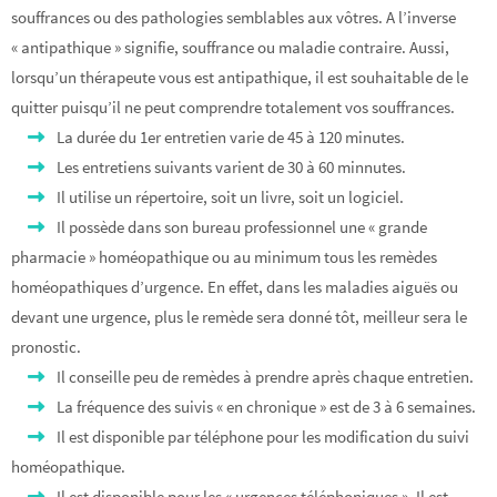
souffrances ou des pathologies semblables aux vôtres. A l’inverse
« antipathique » signifie, souffrance ou maladie contraire. Aussi,
lorsqu’un thérapeute vous est antipathique, il est souhaitable de le
quitter puisqu’il ne peut comprendre totalement vos souffrances.
La durée du 1er entretien varie de 45 à 120 minutes.
Les entretiens suivants varient de 30 à 60 minnutes.
Il utilise un répertoire, soit un livre, soit un logiciel.
Il possède dans son bureau professionnel une « grande
pharmacie » homéopathique ou au minimum tous les remèdes
homéopathiques d’urgence. En effet, dans les maladies aiguës ou
devant une urgence, plus le remède sera donné tôt, meilleur sera le
pronostic.
Il conseille peu de remèdes à prendre après chaque entretien.
La fréquence des suivis « en chronique » est de 3 à 6 semaines.
Il est disponible par téléphone pour les modification du suivi
homéopathique.
Il est disponible pour les « urgences téléphoniques ». Il est