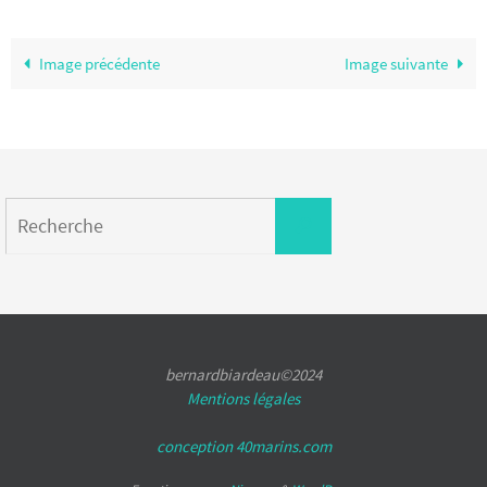
Image précédente
Image suivante
Search
Recherche
for:
bernardbiardeau©2024
Mentions légales
conception 40marins.com