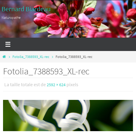
Passer
Bernard Biardeau
vers
Naturopathe
le
contenu
Home
Fotolia_7388593_XL-rec
Fotolia_7388593_XL-rec
Fotolia_7388593_XL-rec
La taille totale est de
pixels
2592 × 624