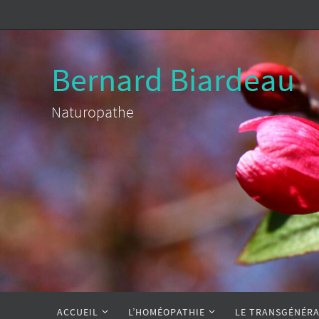
Passer
vers
le
Bernard Biardeau
contenu
Naturopathe
Passer
ACCUEIL
L’HOMÉOPATHIE
LE TRANSGÉNÉRA
vers