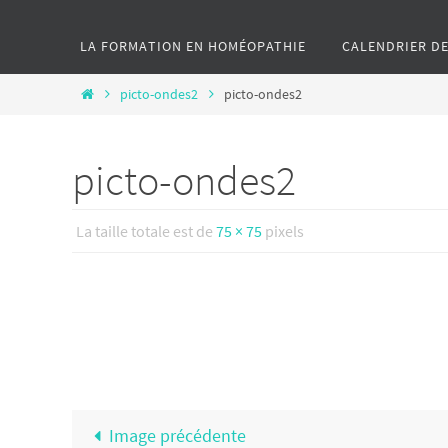
le
LA FORMATION EN HOMÉOPATHIE
CALENDRIER D
contenu
Home
picto-ondes2
picto-ondes2
picto-ondes2
La taille totale est de
75 × 75
pixels
Image précédente