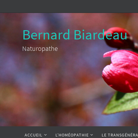
Passer
vers
le
Bernard Biardeau
contenu
Naturopathe
Passer
ACCUEIL
L’HOMÉOPATHIE
LE TRANSGÉNÉRA
vers