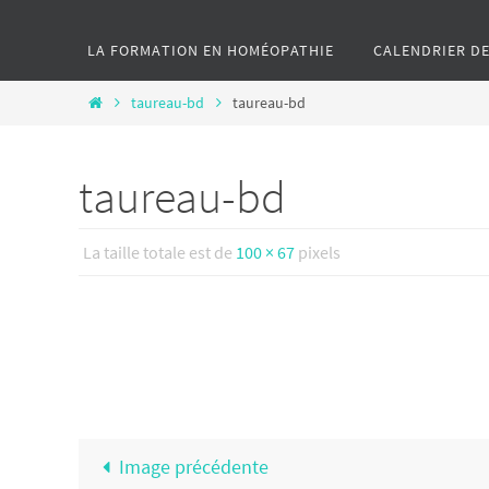
le
LA FORMATION EN HOMÉOPATHIE
CALENDRIER D
contenu
Home
taureau-bd
taureau-bd
taureau-bd
La taille totale est de
100 × 67
pixels
Image précédente